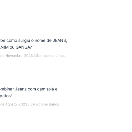
be como surgiu o nome de JEANS,
ENIM ou GANGA?
 de Novembro, 2023
Sem comentários
mbinar Jeans com camisola e
patos!
 de Agosto, 2023
Sem comentários