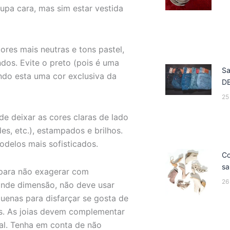
oupa cara, mas sim estar vestida
ores mais neutras e tons pastel,
dos. Evite o preto (pois é uma
Sa
endo esta uma cor exclusiva da
D
25
e deixar as cores claras de lado
es, etc.), estampados e brilhos.
delos mais sofisticados.
Co
sa
, para não exagerar com
26
rande dimensão, não deve usar
enas para disfarçar se gosta de
tes. As joias devem complementar
pal. Tenha em conta de não