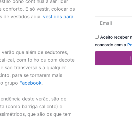
tilo boho continua a ser líder
e conforto. E só vestir, colocar os
s de vestidos aqui:
vestidos para
Email
Aceito receber 
concordo com a
Po
 verão que além de sedutores,
cai-cai, com folho ou com decote
 e são transversais a qualquer
nto, para se tornarem mais
sso grupo
Facebook
.
endência deste verão, são de
a (como barriga saliente) e
assimétricos, que são os que tem