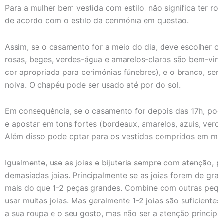
Para a mulher bem vestida com estilo, não significa ter r
de acordo com o estilo da cerimónia em questão.
Assim, se o casamento for a meio do dia, deve escolher c
rosas, beges, verdes-água e amarelos-claros são bem-vin
cor apropriada para cerimónias fúnebres), e o branco, s
noiva. O chapéu pode ser usado até por do sol.
Em consequência, se o casamento for depois das 17h, pod
e apostar em tons fortes (bordeaux, amarelos, azuis, verd
Além disso pode optar para os vestidos compridos em mo
Igualmente, use as joias e bijuteria sempre com atenção
demasiadas joias. Principalmente se as joias forem de g
mais do que 1-2 peças grandes. Combine com outras pequ
usar muitas joias. Mas geralmente 1-2 joias são suficien
a sua roupa e o seu gosto, mas não ser a atenção princi