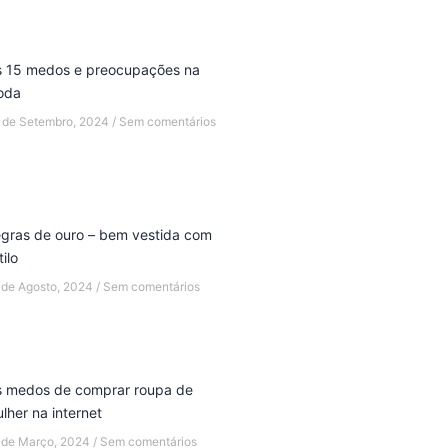
 15 medos e preocupações na
oda
 de Setembro, 2024
Sem comentários
gras de ouro – bem vestida com
tilo
 de Agosto, 2024
Sem comentários
 medos de comprar roupa de
lher na internet
 de Março, 2024
Sem comentários