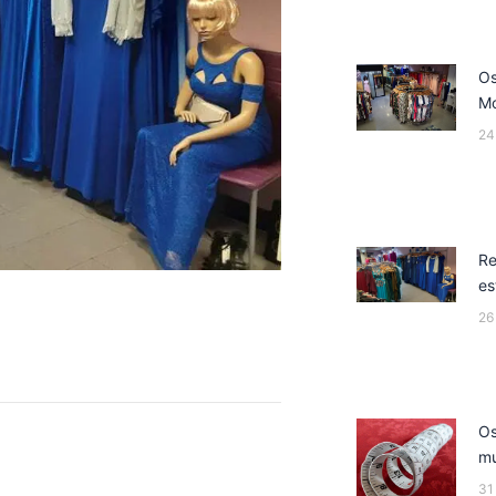
Os
M
24
Re
es
26
Os
mu
31