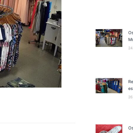
Os
M
24
Re
es
26
Os