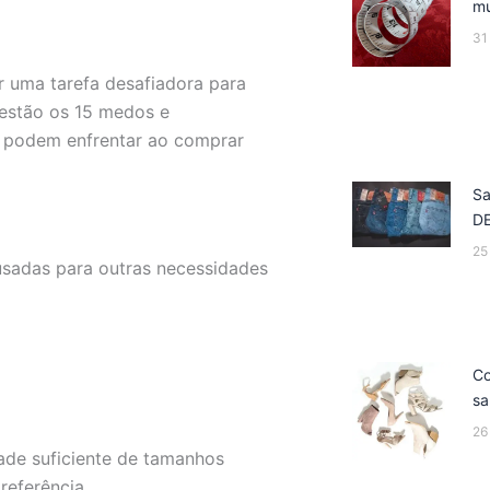
mu
31
r uma tarefa desafiadora para
 estão os 15 medos e
 podem enfrentar ao comprar
Sa
D
25
usadas para outras necessidades
Co
sa
26
ade suficiente de tamanhos
referência.