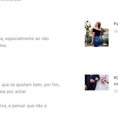
Pu
26
ia, especialmente ao não
sma.
R
co
 que se ajustem bem, por fim,
ate por achar
26
iva, e pensar que não e