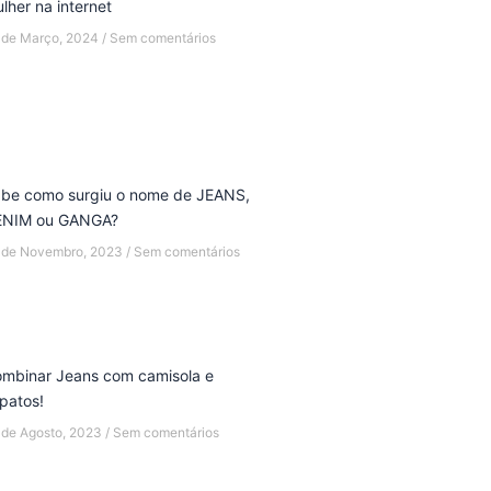
lher na internet
 de Março, 2024
Sem comentários
be como surgiu o nome de JEANS,
ENIM ou GANGA?
 de Novembro, 2023
Sem comentários
mbinar Jeans com camisola e
patos!
 de Agosto, 2023
Sem comentários