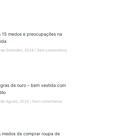
 15 medos e preocupações na
oda
 de Setembro, 2024
Sem comentários
gras de ouro – bem vestida com
tilo
 de Agosto, 2024
Sem comentários
 medos de comprar roupa de