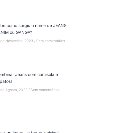
be como surgiu o nome de JEANS,
ENIM ou GANGA?
 de Novembro, 2023
Sem comentários
mbinar Jeans com camisola e
patos!
 de Agosto, 2023
Sem comentários
sh-up jeans – o toque invisível…