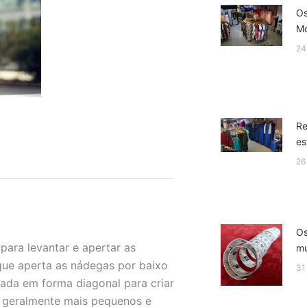
Os
M
24
Re
es
26
Os
ara levantar e apertar as
mu
que aperta as nádegas por baixo
31
ada em forma diagonal para criar
o geralmente mais pequenos e