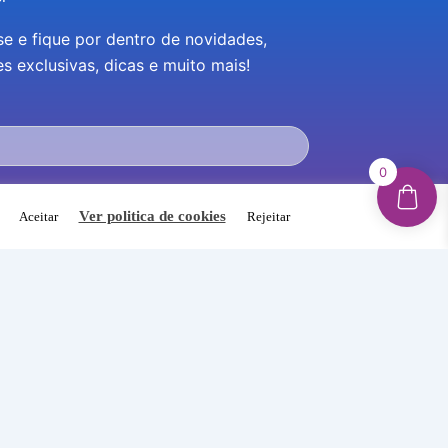
se e fique por dentro de novidades,
 exclusivas, dicas e muito mais!
0
eceber novidades e promoções por e-mail e
m a Política de Privacidade do site.
.
Ver politica de cookies
Aceitar
Rejeitar
INSCREVER-ME