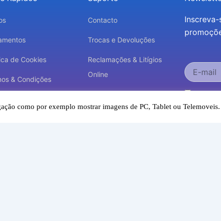
Inscreva-
os
Contacto
promoções
amentos
Trocas e Devoluções
tica de Cookies
Reclamações & Litígios
Online
mos & Condições
Aceito r
Livro de Reclamações
tica de Privacidade
concordo co
avegação como por exemplo mostrar imagens de PC, Tablet ou Telemoveis
Eletrónico