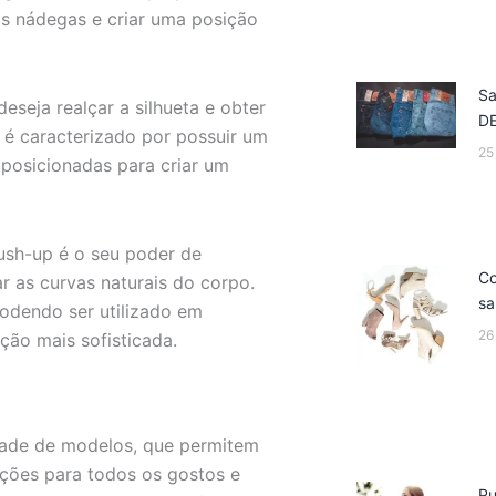
as nádegas e criar uma posição
Sa
seja realçar a silhueta e obter
D
 é caracterizado por possuir um
25
posicionadas para criar um
ush-up é o seu poder de
Co
r as curvas naturais do corpo.
sa
podendo ser utilizado em
26
ção mais sofisticada.
dade de modelos, que permitem
opções para todos os gostos e
Pu