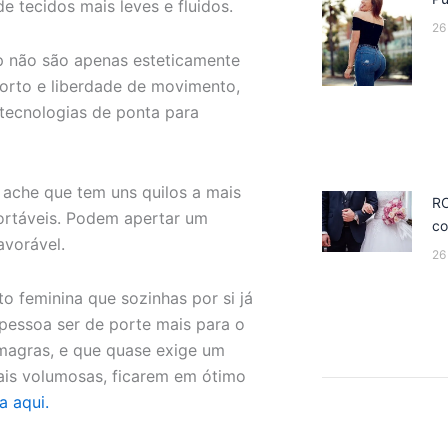
de tecidos mais leves e fluidos.
26
up não são apenas esteticamente
orto e liberdade de movimento,
tecnologias de ponta para
ache que tem uns quilos a mais
R
ortáveis. Podem apertar um
co
avorável.
26
 feminina que sozinhas por si já
 pessoa ser de porte mais para o
magras, e que quase exige um
ais volumosas, ficarem em ótimo
a aqui.