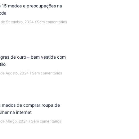
 15 medos e preocupações na
oda
 de Setembro, 2024
Sem comentários
gras de ouro – bem vestida com
tilo
 de Agosto, 2024
Sem comentários
 medos de comprar roupa de
lher na internet
 de Março, 2024
Sem comentários