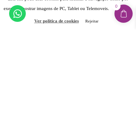
Ver opções
Ver opções
0
exemplo mostrar imagens de PC, Tablet ou Telemoveis.
Aceitar
Ver politica de cookies
Rejeitar
1
2
3
4
…
6
7
8
→
© 2020 - Imagina ELAS | Todos os Direitos
Reservados I Desde 2016 em Viana do Castelo