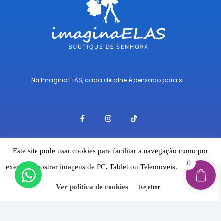
Na Imagina ELAS, cada detalhe é pensado para si!
F
I
T
a
n
i
c
s
k
e
t
t
b
a
o
o
g
k
Este site pode usar cookies para facilitar a navegação como por
o
r
Links Rápidos
0
k
a
exemplo mostrar imagens de PC, Tablet ou Telemoveis.
Aceitar
-
m
f
Envios
Ver politica de cookies
Rejeitar
Pagamentos