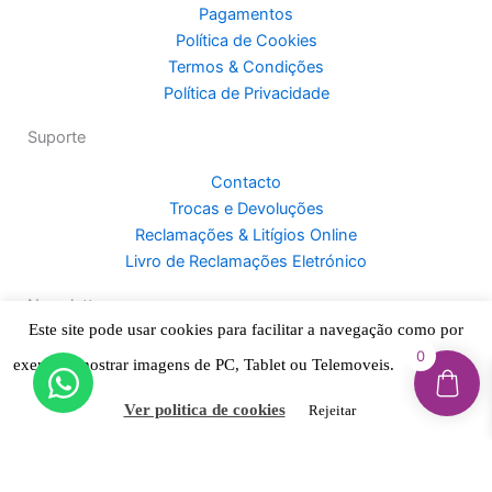
o
g
k
Pagamentos
o
r
Política de Cookies
k
a
Termos & Condições
-
m
Política de Privacidade
f
Suporte
Contacto
Trocas e Devoluções
Reclamações & Litígios Online
Livro de Reclamações Eletrónico
Newsletter
Este site pode usar cookies para facilitar a navegação como por
Inscreva-se e fique por dentro de novidades, promoções
0
exemplo mostrar imagens de PC, Tablet ou Telemoveis.
Aceitar
exclusivas, dicas e muito mais!
Ver politica de cookies
Rejeitar