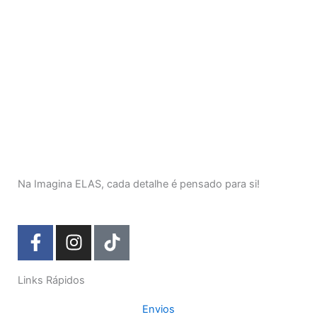
Na Imagina ELAS, cada detalhe é pensado para si!
F
I
T
a
n
i
c
s
k
Links Rápidos
e
t
t
b
a
o
Envios