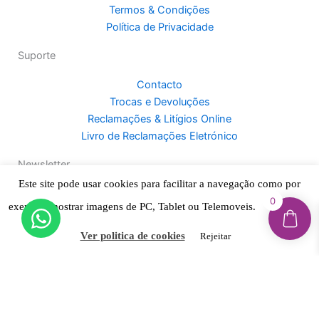
k
a
Termos & Condições
-
m
Política de Privacidade
f
Suporte
Contacto
Trocas e Devoluções
Reclamações & Litígios Online
Livro de Reclamações Eletrónico
Newsletter
Este site pode usar cookies para facilitar a navegação como por
Inscreva-se e fique por dentro de novidades, promoções
0
exemplo mostrar imagens de PC, Tablet ou Telemoveis.
Aceitar
exclusivas, dicas e muito mais!
Ver politica de cookies
Rejeitar
Aceito receber novidades e promoções por e-mail e
concordo com a Política de Privacidade do site.