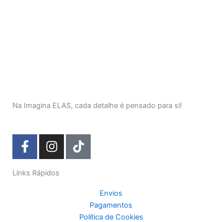
Na Imagina ELAS, cada detalhe é pensado para si!
F
I
T
a
n
i
c
s
k
Links Rápidos
e
t
t
b
a
o
Envios
o
g
k
Pagamentos
o
r
Política de Cookies