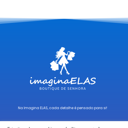
Na Imagina ELAS, cada detalhe é pensado para si!
F
I
T