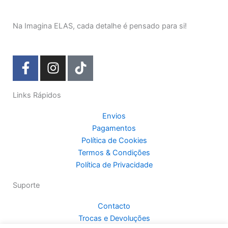
Na Imagina ELAS, cada detalhe é pensado para si!
F
I
T
a
n
i
c
s
k
Links Rápidos
e
t
t
b
a
o
Envios
o
g
k
Pagamentos
o
r
Política de Cookies
k
a
Termos & Condições
-
m
Política de Privacidade
f
Suporte
Contacto
Trocas e Devoluções