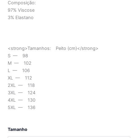
Composição:
97% Viscose
3% Elastano
<strong>Tamanhos: Peito (cm)</strong>
S — 98
M — 102
L — 106
XL — 112
2XL — 118
3XL — 124
4XL — 130
5XL — 136
Quantidade
Tamanho
de