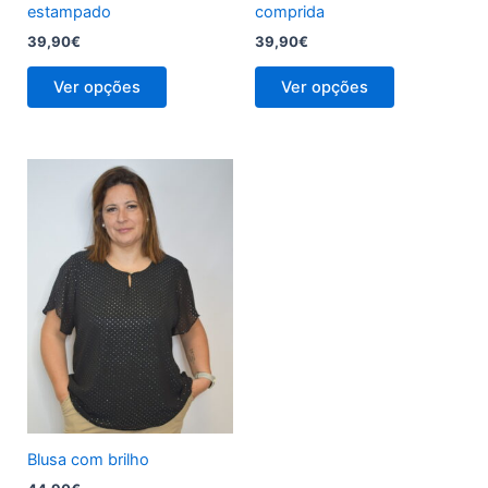
product
product
estampado
comprida
page
page
39,90
€
39,90
€
Ver opções
Ver opções
This
product
has
multiple
variants.
The
options
may
be
chosen
on
the
Blusa com brilho
product