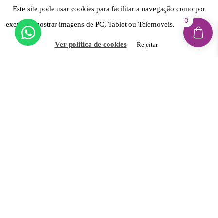
Reclamações & Litígios Online
Este site pode usar cookies para facilitar a navegação como por
Livro de Reclamações Eletrónico
0
exemplo mostrar imagens de PC, Tablet ou Telemoveis.
Aceitar
Newsletter
Ver politica de cookies
Rejeitar
Inscreva-se e fique por dentro de novidades, promoções
exclusivas, dicas e muito mais!
Aceito receber novidades e promoções por e-mail e
concordo com a Política de Privacidade do site.
INSCREVER-ME
© 2020 - Imagina ELAS | Todos os Direitos
Reservados I Desde 2016 em Viana do Castelo