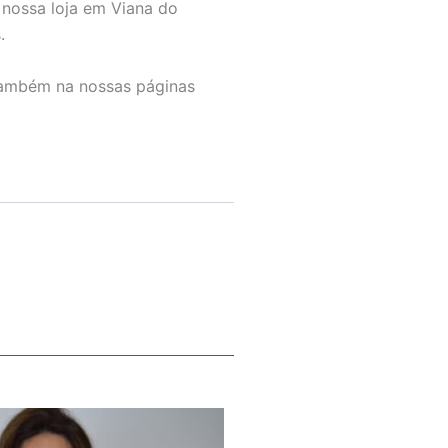
 nossa loja em Viana do
.
também na nossas páginas
This
product