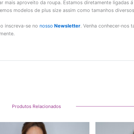
rar mais aproveito da roupa. Estamos diretamente ligadas á
Temos modelos de plus size assim como tamanhos diversos
ão inscreva-se no
nosso
Newsletter
. Venha conhecer-nos 
rmente.
Produtos Relacionados
This
product