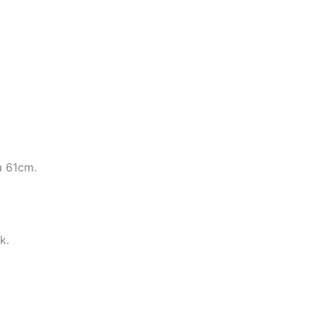
a 61cm.
k.