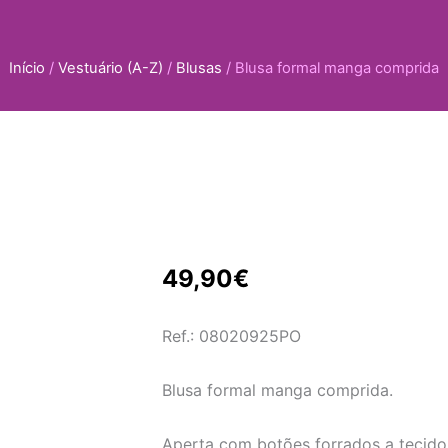
Início
/
Vestuário (A-Z)
/
Blusas
/ Blusa formal manga comprida
49,90
€
Ref.: 08020925PO
Blusa formal manga comprida.
Aperta com botões forrados a tecido