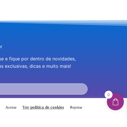
r
se e fique por dentro de novidades,
 exclusivas, dicas e muito mais!
0
eceber novidades e promoções por e-mail e
.
Ver politica de cookies
Aceitar
Rejeitar
m a Política de Privacidade do site.
INSCREVER-ME