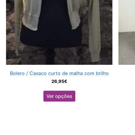
on
the
product
page
Bolero / Casaco curto de malha com brilho
26,95
€
Ver opções