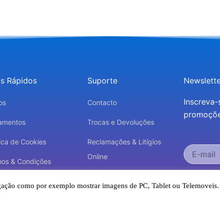
ks Rápidos
Suporte
Newslette
Inscreva-
os
Contacto
promoções
amentos
Trocas e Devoluções
tica de Cookies
Reclamações & Litígios
Online
mos & Condições
Aceito r
Livro de Reclamações
tica de Privacidade
avegação como por exemplo mostrar imagens de PC, Tablet ou Telemoveis
concordo co
Eletrónico