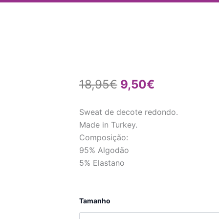
O
O
18,95
€
9,50
€
preço
preço
Sweat de decote redondo.
original
atual
Made in Turkey.
Composição:
era:
é:
95% Algodão
18,95€.
9,50€.
5% Elastano
Quantidade
Tamanho
de
Sweat