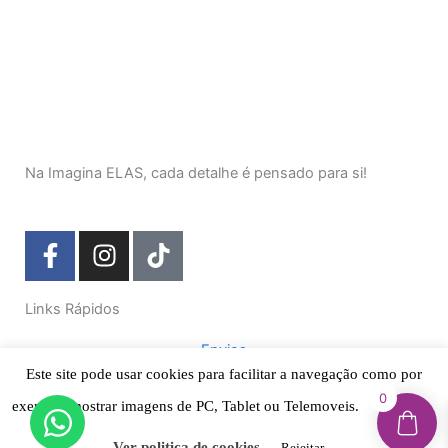
Na Imagina ELAS, cada detalhe é pensado para si!
F
I
T
a
n
i
c
s
k
Links Rápidos
e
t
t
b
a
o
Envios
o
g
k
Pagamentos
Este site pode usar cookies para facilitar a navegação como por
o
r
Política de Cookies
0
exemplo mostrar imagens de PC, Tablet ou Telemoveis.
Aceitar
k
a
Termos & Condições
-
m
Política de Privacidade
Ver politica de cookies
Rejeitar