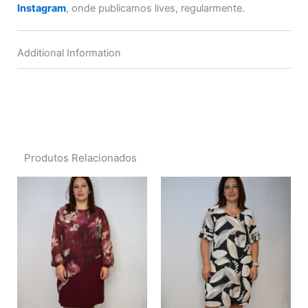
Instagram
, onde publicamos lives, regularmente.
Additional Information
Produtos Relacionados
This
This
product
product
has
has
multiple
multiple
variants.
variants.
The
The
options
options
may
may