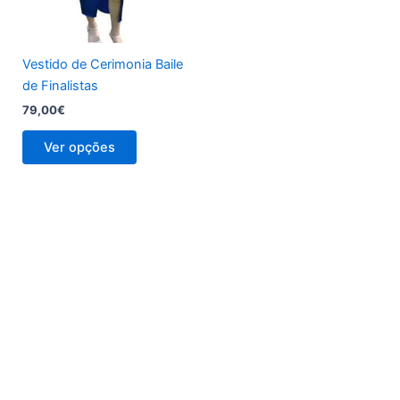
chosen
on
the
Vestido de Cerimonia Baile
product
de Finalistas
page
79,00
€
Ver opções