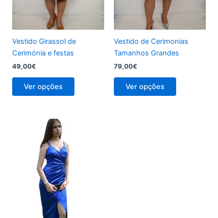
be
be
chosen
chosen
on
on
the
the
Vestido Girassol de
Vestido de Cerimonias
product
product
Cerimónia e festas
Tamanhos Grandes
page
page
49,00
€
79,00
€
Ver opções
Ver opções
This
product
has
multiple
variants.
The
options
may
be