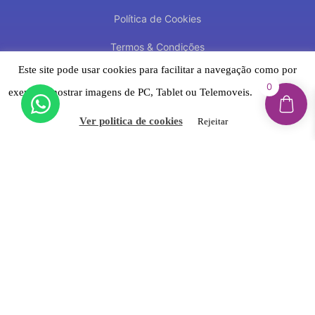
Política de Cookies
Termos & Condições
Este site pode usar cookies para facilitar a navegação como por
Política de Privacidade
0
exemplo mostrar imagens de PC, Tablet ou Telemoveis.
Aceitar
Suporte
Ver politica de cookies
Rejeitar
Contacto
Trocas e Devoluções
Reclamações & Litígios Online
Livro de Reclamações Eletrónico
Newsletter
Inscreva-se e fique por dentro de novidades,
promoções exclusivas, dicas e muito mais!