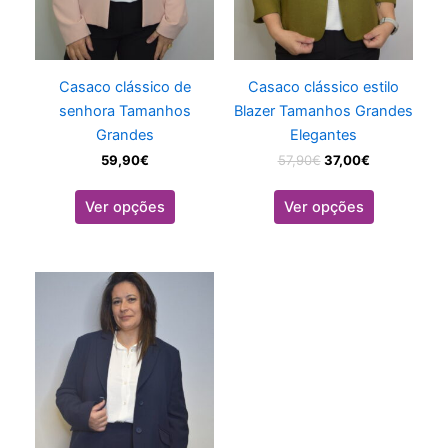
may
may
be
be
chosen
chosen
on
on
Casaco clássico de
Casaco clássico estilo
the
the
senhora Tamanhos
Blazer Tamanhos Grandes
product
product
Grandes
Elegantes
page
page
59,90
€
57,90
€
37,00
€
Ver opções
Ver opções
This
product
has
multiple
variants.
The
options