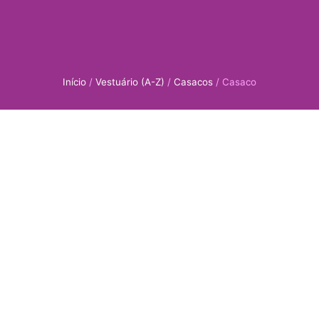
Início
/
Vestuário (A-Z)
/
Casacos
/ Casaco