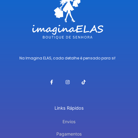
Na Imagina ELAS, cada detalhe é pensado para si!
F
I
T
a
n
i
c
s
k
e
t
t
b
a
o
o
g
k
o
r
Links Rápidos
k
a
-
m
f
Envios
Pagamentos