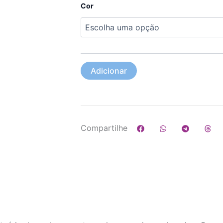
fazenda
Cor
Adicionar
Compartilhe