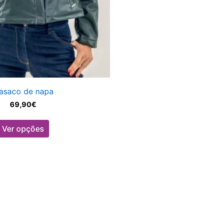
product
page
asaco de napa
69,90
€
Ver opções