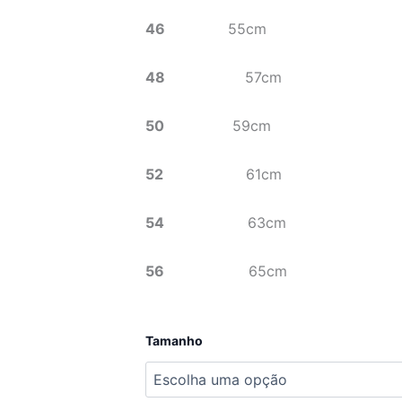
46
55cm
48
57cm
50
59cm
52
61cm
54
63cm
56
65cm
Quantidade
Tamanho
de
Blazer
clássico