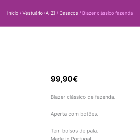
Início
/
Vestuário (A-Z)
/
Casacos
/ Blazer clássico fazenda
99,90
€
Blazer clássico de fazenda.
Aperta com botões.
Tem bolsos de pala.
Made in Portugal.