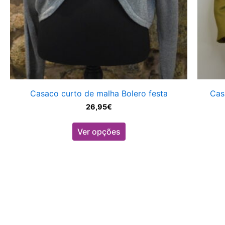
product
page
Casaco curto de malha Bolero festa
Cas
26,95
€
Ver opções