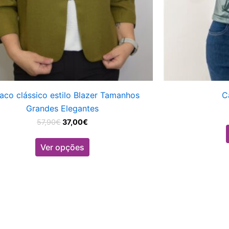
product
page
aco clássico estilo Blazer Tamanhos
C
Grandes Elegantes
57,90
€
37,00
€
Ver opções