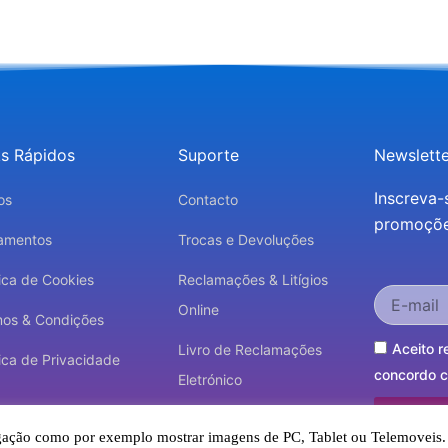
ks Rápidos
Suporte
Newslette
Inscreva-
os
Contacto
promoções
amentos
Trocas e Devoluções
tica de Cookies
Reclamações & Litígios
Online
mos & Condições
Aceito r
Livro de Reclamações
tica de Privacidade
concordo co
Eletrónico
avegação como por exemplo mostrar imagens de PC, Tablet ou Telemoveis