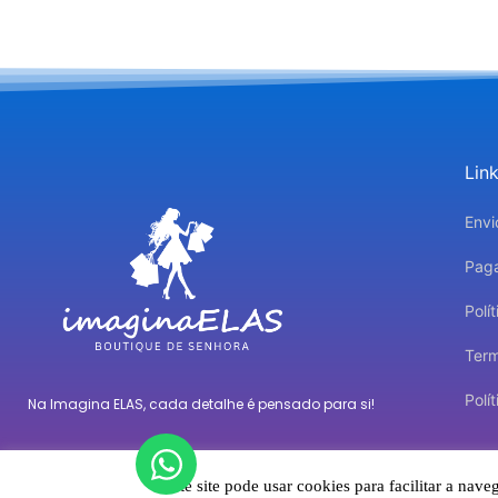
Lin
Envi
Pag
Polí
Ter
Polí
Na Imagina ELAS, cada detalhe é pensado para si!
F
I
T
Este site pode usar cookies para facilitar a n
a
n
i