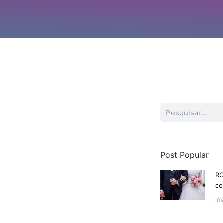
Procurar
Post Popular
RO
co
im