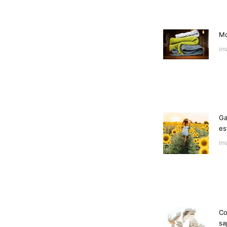
Mo
im
Ga
es
im
Co
sa