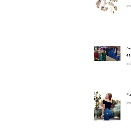
im
Re
es
im
Pu
im