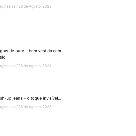
aginaelas
26 de Agosto, 2023
gras de ouro – bem vestida com
tilo
aginaelas
26 de Agosto, 2024
sh-up jeans – o toque invisível…
aginaelas
26 de Agosto, 2023