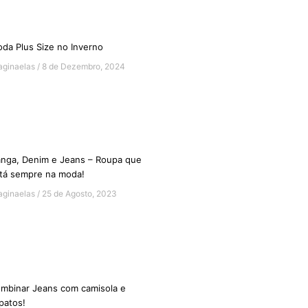
da Plus Size no Inverno
aginaelas
8 de Dezembro, 2024
nga, Denim e Jeans – Roupa que
tá sempre na moda!
aginaelas
25 de Agosto, 2023
mbinar Jeans com camisola e
patos!