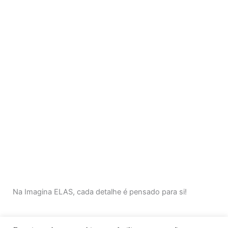
Na Imagina ELAS, cada detalhe é pensado para si!
F
I
T