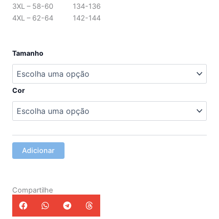
3XL – 58-60 134-136
4XL – 62-64 142-144
Quantidade
Tamanho
de
Vestido
Vanessa
Cerimonias
Cor
Adicionar
Compartilhe