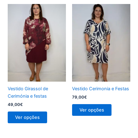
This
This
product
product
has
has
multiple
multiple
variants.
variants.
The
The
options
options
may
may
be
be
chosen
chosen
on
on
the
the
Vestido Girassol de
Vestido Cerimonia e Festas
product
product
Cerimónia e festas
79,00
€
page
page
49,00
€
Ver opções
Ver opções