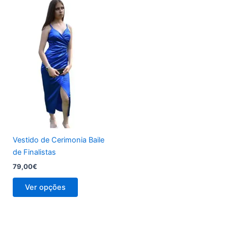
This
product
has
multiple
variants.
The
options
may
be
chosen
on
the
Vestido de Cerimonia Baile
product
de Finalistas
page
79,00
€
Ver opções