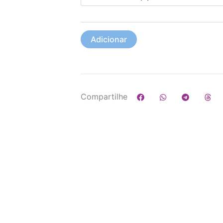
Verão
Adicionar
Compartilhe