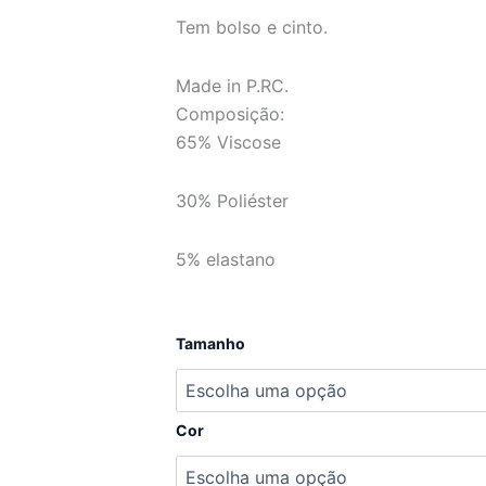
Tem bolso e cinto.
Made in P.RC.
Composição:
65% Viscose
30% Poliéster
5% elastano
Quantidade
Tamanho
de
Vestido
estampado
com
Cor
bolso
de