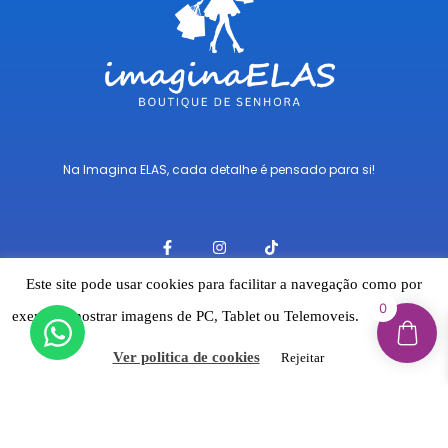
Na Imagina ELAS, cada detalhe é pensado para si!
F
I
T
a
n
i
c
s
k
e
t
t
Este site pode usar cookies para facilitar a navegação como por
b
a
o
0
o
g
k
exemplo mostrar imagens de PC, Tablet ou Telemoveis.
Aceitar
o
r
Links Rápidos
k
a
-
m
Ver politica de cookies
Rejeitar
f
Envios
Pagamentos