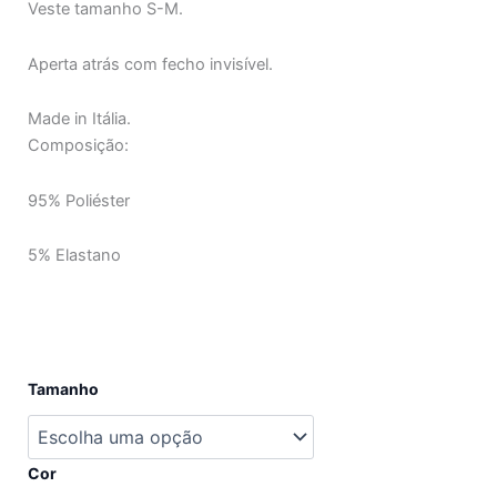
Veste tamanho S-M.
Aperta atrás com fecho invisível.
Made in Itália.
Composição:
95% Poliéster
5% Elastano
Quantidade
Tamanho
de
Vestido
Jéssica
Cor