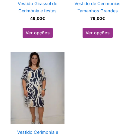
Vestido Girassol de
Vestido de Cerimonias
the
the
Cerimónia e festas
Tamanhos Grandes
product
product
49,00
€
79,00
€
page
page
Ver opções
Ver opções
This
product
has
multiple
variants.
The
options
may
be
chosen
on
Vestido Cerimonia e