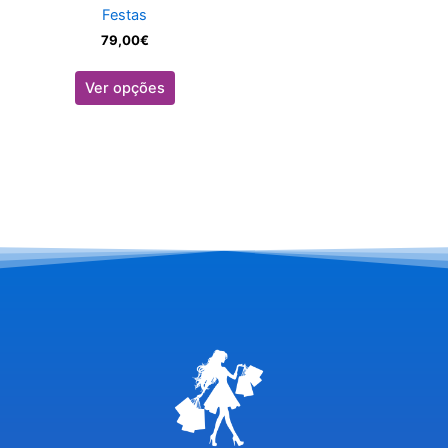
the
Festas
product
79,00
€
page
Ver opções