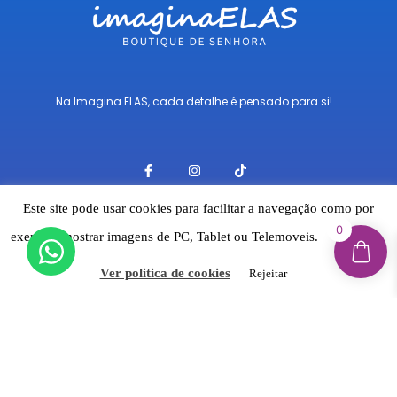
Na Imagina ELAS, cada detalhe é pensado para si!
F
I
T
a
n
i
c
s
k
e
t
t
Este site pode usar cookies para facilitar a navegação como por
b
a
o
o
g
k
0
exemplo mostrar imagens de PC, Tablet ou Telemoveis.
Aceitar
o
r
Links Rápidos
k
a
-
m
Ver politica de cookies
Rejeitar
f
Envios
Pagamentos
Política de Cookies
Termos & Condições