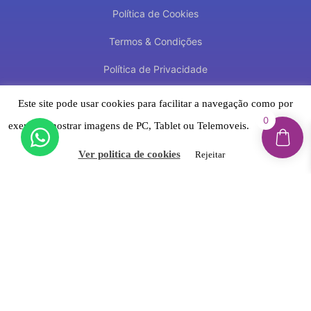
Política de Cookies
Termos & Condições
Política de Privacidade
Suporte
Este site pode usar cookies para facilitar a navegação como por
0
exemplo mostrar imagens de PC, Tablet ou Telemoveis.
Aceitar
Contacto
Ver politica de cookies
Rejeitar
Trocas e Devoluções
Reclamações & Litígios Online
Livro de Reclamações Eletrónico
Newsletter
Inscreva-se e fique por dentro de novidades,
promoções exclusivas, dicas e muito mais!