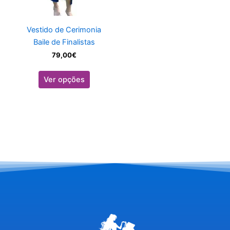
chosen
on
Vestido de Cerimonia
the
Baile de Finalistas
product
79,00
€
page
Ver opções