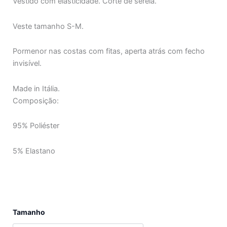
Vestido com elasticidade. Corte de sereia.
Veste tamanho S-M.
Pormenor nas costas com fitas, aperta atrás com fecho
invisível.
Made in Itália.
Composição:
95% Poliéster
5% Elastano
Quantidade
Tamanho
de