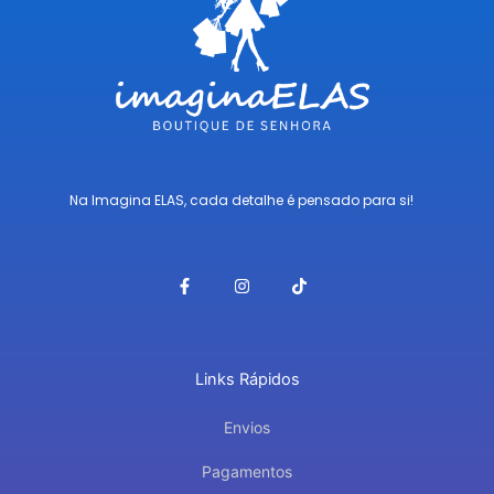
Na Imagina ELAS, cada detalhe é pensado para si!
F
I
T
a
n
i
c
s
k
e
t
t
b
a
o
o
g
k
o
r
Links Rápidos
k
a
-
m
f
Envios
Pagamentos