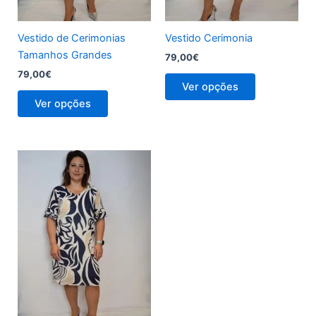
chosen
chosen
on
on
the
the
Vestido de Cerimonias
Vestido Cerimonia
product
product
Tamanhos Grandes
79,00
€
page
page
79,00
€
Ver opções
Ver opções
This
product
has
multiple
variants.
The
options
may
be
chosen