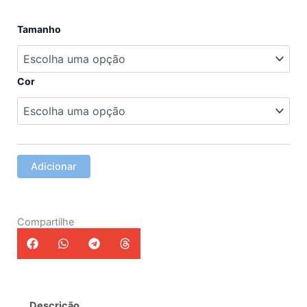
Quantidade
Tamanho
de
Vestido
Sofia
Cor
Adicionar
Compartilhe
Descrição