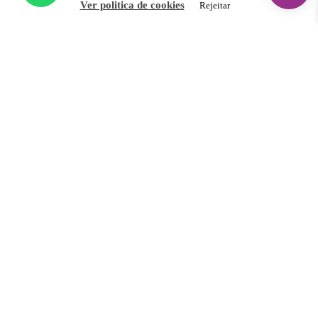
Ver politica de cookies
Rejeitar
Contacto
Trocas e Devoluções
Reclamações & Litígios Online
Livro de Reclamações Eletrónico
Newsletter
Inscreva-se e fique por dentro de novidades, promoções
exclusivas, dicas e muito mais!
Aceito receber novidades e promoções por e-mail e
concordo com a Política de Privacidade do site.
INSCREVER-ME
© 2020 - Imagina ELAS | Todos os Direitos
Reservados I Desde 2016 em Viana do Castelo