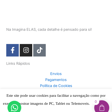
Na Imagina ELAS, cada detalhe é pensado para si!
F
I
T
a
n
i
c
s
k
Links Rápidos
e
t
t
b
a
o
Envios
o
g
k
Pagamentos
o
r
Política de Cookies
k
a
Termos & Condições
-
m
Este site pode usar cookies para facilitar a navegação como por
Política de Privacidade
f
0
exemplo mostrar imagens de PC, Tablet ou Telemoveis.
Aceitar
Suporte