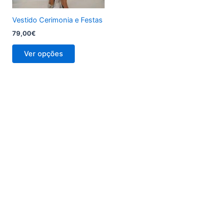
on
the
Vestido Cerimonia e Festas
product
79,00
€
page
Ver opções