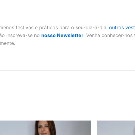
menos festivas e práticos para o seu-dia-a-dia:
outros ves
ão inscreva-se no
nosso Newsletter
. Venha conhecer-nos
rmente.
This
product