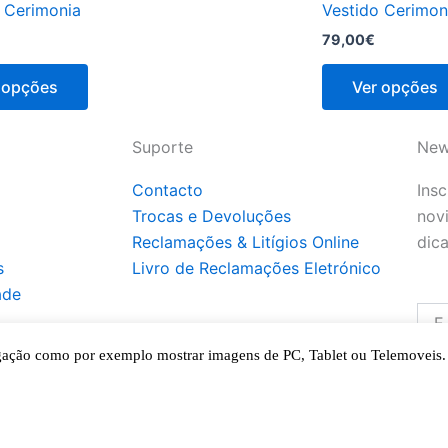
 Cerimonia
Vestido Cerimon
79,00
€
 opções
Ver opções
Suporte
New
Contacto
Insc
Trocas e Devoluções
nov
Reclamações & Litígios Online
dica
s
Livro de Reclamações Eletrónico
ade
avegação como por exemplo mostrar imagens de PC, Tablet ou Telemoveis
A
prom
a Po