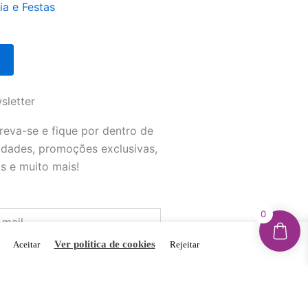
ia e Festas
sletter
reva-se e fique por dentro de
idades, promoções exclusivas,
s e muito mais!
0
.
Ver politica de cookies
Aceitar
Rejeitar
ceito receber novidades e
oções por e-mail e concordo com
lítica de Privacidade do site.
INSCREVER-ME