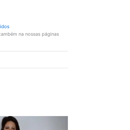
tidos
 também na nossas páginas
This
product