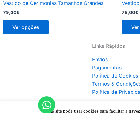
Vestido de Cerimonias Tamanhos Grandes
Vestido
79,00
€
79,00
€
Ver opções
Ver
Links Rápidos
Envios
Pagamentos
Política de Cookies
Termos & Condiçõe
Política de Privacid
Este site pode usar cookies para facilitar a n
Na Imagina ELAS, cada detalhe é
pensado para si!