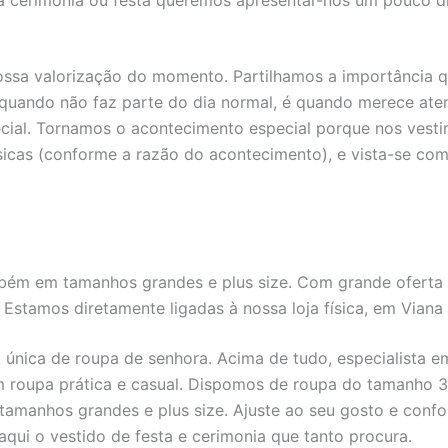
 cerimónia ou festa queremos apresentar-nos um pouco di
ossa valorização do momento. Partilhamos a importância 
, quando não faz parte do dia normal, é quando merece a
ial. Tornamos o acontecimento especial porque nos vesti
icas (conforme a razão do acontecimento), e vista-se com 
mbém em tamanhos grandes e plus size. Com grande oferta 
. Estamos diretamente ligadas à nossa loja física, em Viana
a única de roupa de senhora. Acima de tudo, especialista
m roupa prática e casual. Dispomos de roupa do tamanho 3
amanhos grandes e plus size. Ajuste ao seu gosto e confo
aqui o vestido de festa e cerimonia que tanto procura.