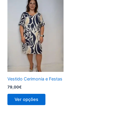
This
product
has
multiple
variants.
The
options
may
be
chosen
on
the
Vestido Cerimonia e Festas
product
79,00
€
page
Ver opções