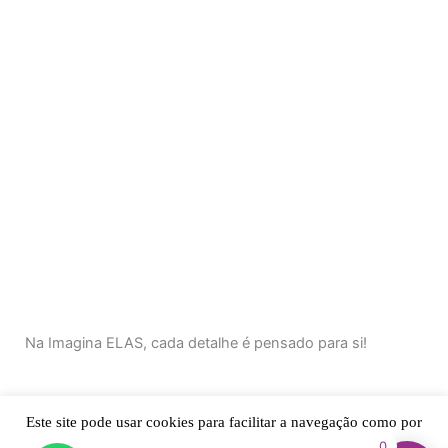
Na Imagina ELAS, cada detalhe é pensado para si!
F
I
T
Este site pode usar cookies para facilitar a navegação como por
a
n
i
0