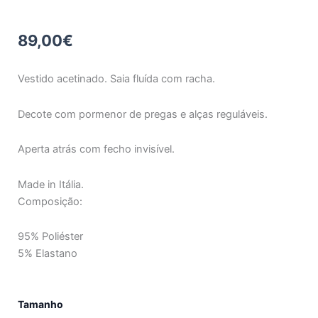
89,00
€
Vestido acetinado. Saia fluída com racha.
Decote com pormenor de pregas e alças reguláveis.
Aperta atrás com fecho invisível.
Made in Itália.
Composição:
95% Poliéster
5% Elastano
Quantidade
Tamanho
de