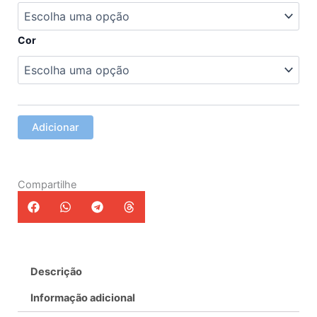
Vestido
Cerimonia
Baile
Cor
de
Finalistas
Adicionar
Compartilhe
Descrição
Informação adicional