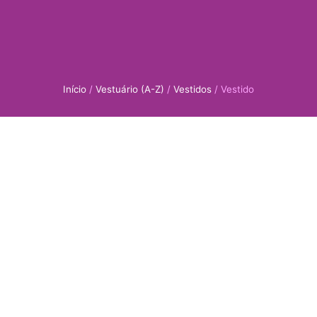
Início
/
Vestuário (A-Z)
/
Vestidos
/ Vestido