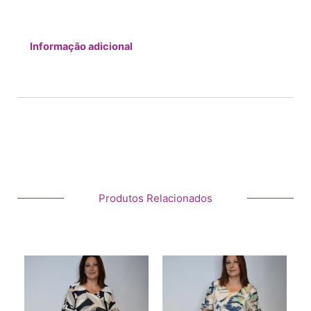
Informação adicional
Additional Information
Produtos Relacionados
This
This
product
product
has
has