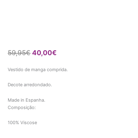
O
O
59,95
€
40,00
€
preço
preço
Vestido de manga comprida.
original
atual
era:
é:
Decote arredondado.
59,95€.
40,00€.
Made in Espanha.
Composição:
100% Viscose