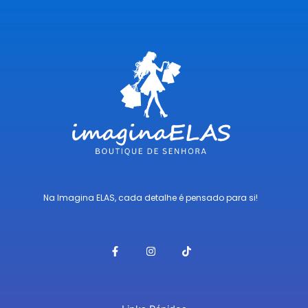
Na Imagina ELAS, cada detalhe é pensado para si!
F
I
T
a
n
i
c
s
k
e
t
t
b
a
o
o
g
k
o
r