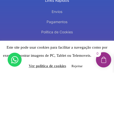
Links Rápidos
k
a
-
m
f
Envios
Pagamentos
Política de Cookies
Termos & Condições
Este site pode usar cookies para facilitar a navegação como por
Política de Privacidade
0
exemplo mostrar imagens de PC, Tablet ou Telemoveis.
Aceitar
Suporte
Ver politica de cookies
Rejeitar
Contacto
Trocas e Devoluções
Reclamações & Litígios Online
Livro de Reclamações Eletrónico