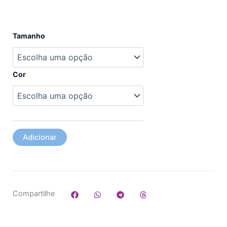
Quantidade
Tamanho
de
Vestido
Cor
Adicionar
Compartilhe