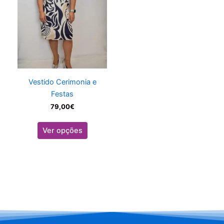
variants.
The
options
may
be
chosen
on
Vestido Cerimonia e
the
Festas
product
79,00
€
page
Ver opções