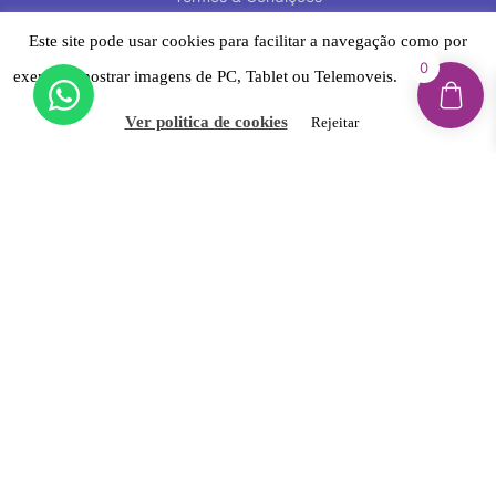
Política de Privacidade
Este site pode usar cookies para facilitar a navegação como por
0
exemplo mostrar imagens de PC, Tablet ou Telemoveis.
Aceitar
Suporte
Ver politica de cookies
Rejeitar
Contacto
Trocas e Devoluções
Reclamações & Litígios Online
Livro de Reclamações Eletrónico
Newsletter
Inscreva-se e fique por dentro de novidades,
promoções exclusivas, dicas e muito mais!