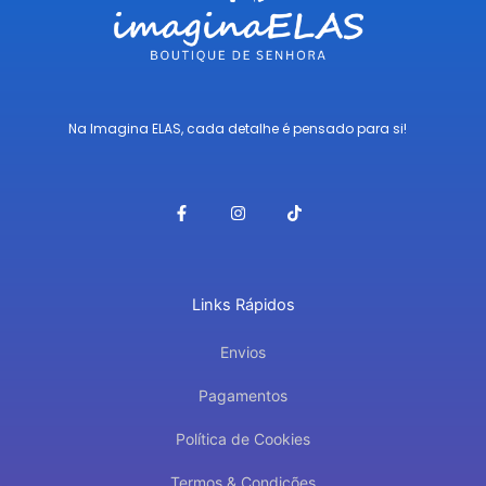
Na Imagina ELAS, cada detalhe é pensado para si!
F
I
T
a
n
i
c
s
k
e
t
t
b
a
o
o
g
k
o
r
Links Rápidos
k
a
-
m
f
Envios
Pagamentos
Política de Cookies
Termos & Condições