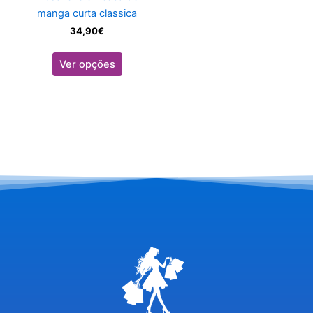
the
manga curta classica
product
34,90
€
page
Ver opções