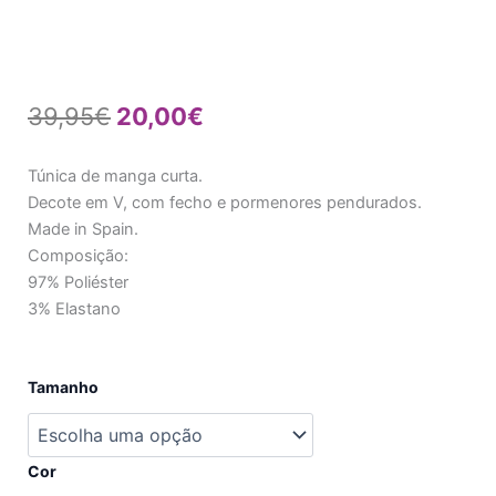
O
O
39,95
€
20,00
€
preço
preço
Túnica de manga curta.
original
atual
Decote em V, com fecho e pormenores pendurados.
Made in Spain.
era:
é:
Composição:
39,95€.
20,00€.
97% Poliéster
3% Elastano
Quantidade
Tamanho
de
Blusa
Cor