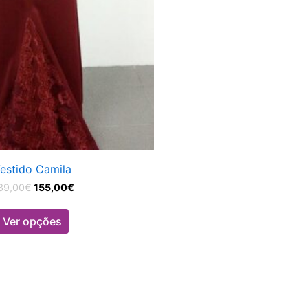
on
the
product
page
estido Camila
39,00
€
155,00
€
Ver opções