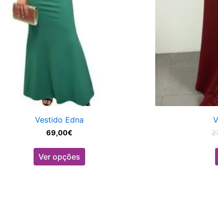
on
the
product
page
Vestido Edna
V
69,00
€
2
Ver opções