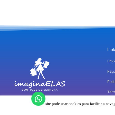
Lin
Envi
Pag
Polí
Ter
Polí
Na Imagina ELAS, cada detalhe é pensado para si!
Este site pode usar cookies para facilitar a n