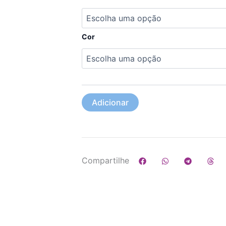
de
T-
shirt
Cor
Adicionar
Compartilhe