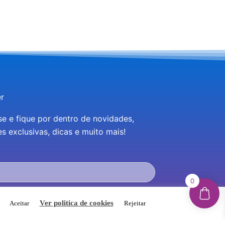
r
se e fique por dentro de novidades,
 exclusivas, dicas e muito mais!
0
eceber novidades e promoções por e-mail e
.
Ver politica de cookies
Aceitar
Rejeitar
m a Política de Privacidade do site.