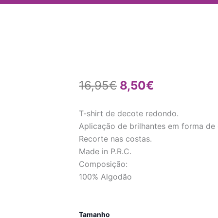
O
O
16,95
€
8,50
€
preço
preço
T-shirt de decote redondo.
original
atual
Aplicação de brilhantes em forma de 
Recorte nas costas.
era:
é:
Made in P.R.C.
16,95€.
8,50€.
Composição:
100% Algodão
Quantidade
Tamanho