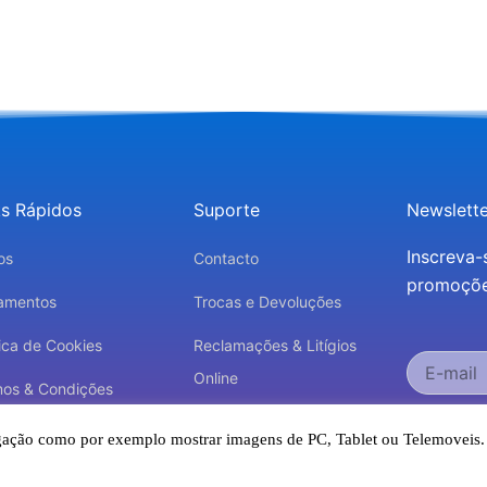
ks Rápidos
Suporte
Newslette
Inscreva-
os
Contacto
promoções
amentos
Trocas e Devoluções
tica de Cookies
Reclamações & Litígios
Online
mos & Condições
Aceito r
Livro de Reclamações
tica de Privacidade
avegação como por exemplo mostrar imagens de PC, Tablet ou Telemoveis
concordo co
Eletrónico