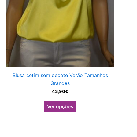
on
the
product
page
Blusa cetim sem decote Verão Tamanhos
Grandes
43,90
€
Ver opções