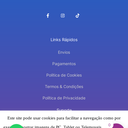
F
I
T
a
n
i
c
s
k
e
t
t
b
a
o
o
g
k
o
r
Links Rápidos
k
a
-
m
f
Envios
Pagamentos
Política de Cookies
Termos & Condições
Política de Privacidade
Suporte
Este site pode usar cookies para facilitar a navegação como por
Contacto
0
exemplo mostrar imagens de PC, Tablet ou Telemoveis.
Aceitar