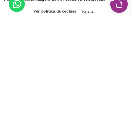
Trocas e Devoluções
Ver politica de cookies
Rejeitar
Reclamações & Litígios Online
Livro de Reclamações Eletrónico
Newsletter
Inscreva-se e fique por dentro de novidades,
promoções exclusivas, dicas e muito mais!
Aceito receber novidades e promoções por e-mail e
concordo com a Política de Privacidade do site.
INSCREVER-ME