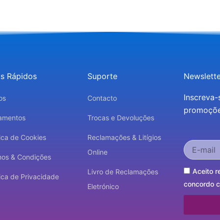
ks Rápidos
Suporte
Newslette
Inscreva-
os
Contacto
promoções
amentos
Trocas e Devoluções
tica de Cookies
Reclamações & Litígios
Online
mos & Condições
Aceito r
Livro de Reclamações
tica de Privacidade
concordo co
Eletrónico