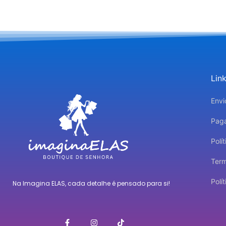
Lin
Envi
Pag
Polí
Ter
Polí
Na Imagina ELAS, cada detalhe é pensado para si!
F
I
T
a
n
i