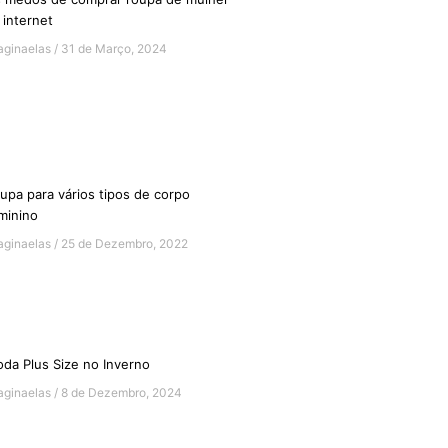
 internet
aginaelas
31 de Março, 2024
upa para vários tipos de corpo
minino
aginaelas
25 de Dezembro, 2022
da Plus Size no Inverno
aginaelas
8 de Dezembro, 2024