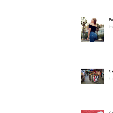
Pu
im
Os
im
Os