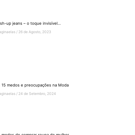
sh-up jeans – o toque invisível…
aginaelas
26 de Agosto, 2023
 15 medos e preocupações na Moda
aginaelas
24 de Setembro, 2024
 medos de comprar roupa de mulher