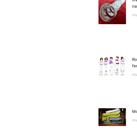
na
im
Ro
fe
im
Mo
im