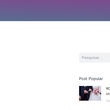
Procurar
Post Popular
RO
co
im