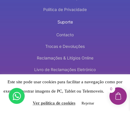
Política de Privacidade
Suporte
Contacto
Trocas e Devoluções
Reclamações & Litígios Online
Livro de Reclamações Eletrónico
Este site pode usar cookies para facilitar a navegação como por
Newsletter
0
exemplo mostrar imagens de PC, Tablet ou Telemoveis.
Aceitar
Inscreva-se e fique por dentro de novidades,
promoções exclusivas, dicas e muito mais!
Ver politica de cookies
Rejeitar