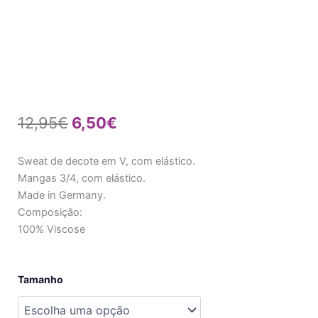
O
O
12,95
€
6,50
€
preço
preço
Sweat de decote em V, com elástico.
original
atual
Mangas 3/4, com elástico.
Made in Germany.
era:
é:
Composição:
12,95€.
6,50€.
100% Viscose
Quantidade
Tamanho
de
Sweat