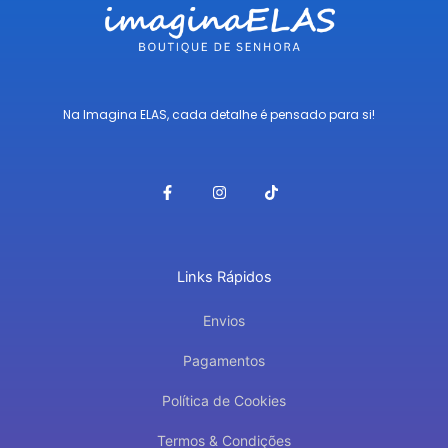
Na Imagina ELAS, cada detalhe é pensado para si!
F
I
T
a
n
i
c
s
k
e
t
t
b
a
o
o
g
k
o
r
Links Rápidos
k
a
-
m
f
Envios
Pagamentos
Política de Cookies
Termos & Condições